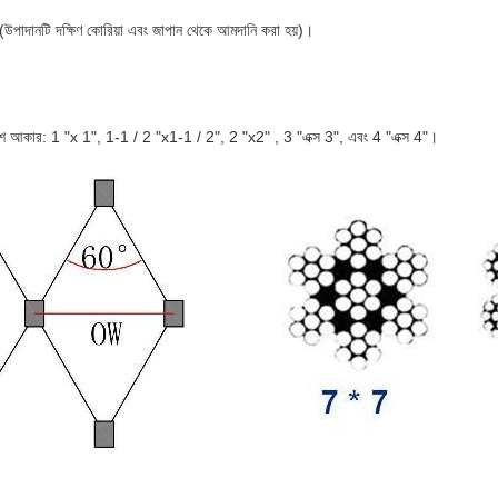
াদানটি দক্ষিণ কোরিয়া এবং জাপান থেকে আমদানি করা হয়)।
েশ আকার: 1 "x 1", 1-1 / 2 "x1-1 / 2", 2 "x2" , 
3 "এক্স 3", এবং 4 "এক্স 4"।