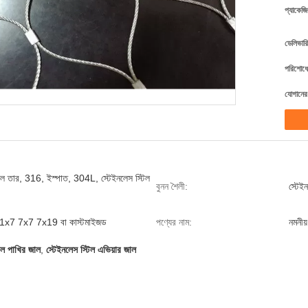
প্যাকেজি
ডেলিভারি
পরিশোধের
যোগানের 
টিল তার, 316, ইস্পাত, 304L, স্টেইনলেস স্টিল
বুনন শৈলী:
স্টেই
 1x7 7x7 7x19 বা কাস্টমাইজড
পণ্যের নাম:
নমনীয
িল পাখির জাল
,
স্টেইনলেস স্টিল এভিয়ার জাল