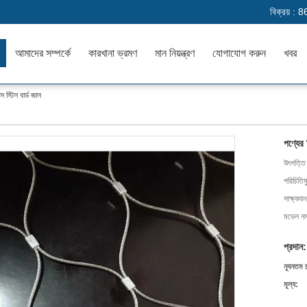
বিক্রয় :
8
আমাদের সম্পর্কে
কারখানা ভ্রমণ
মান নিয়ন্ত্রণ
যোগাযোগ করুন
খবর
 স্টিল বার্ড জাল
পণ্যের
উৎপত্তি
পরিচিতিম
সাক্ষ্যদান
মডেল নম্
প্রদান:
ন্যূনতম 
মূল্য: