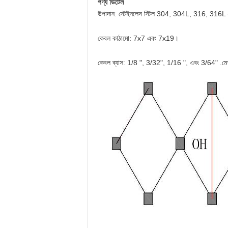
পণ্য ডিটেল
উপাদান: স্টেইনলেস স্টিল 304, 304L, 316, 316L (উপ
কেবল কাঠামো: 7x7 এবং 7x19।
কেবল ব্যাস: 1/8 ", 3/32", 1/16 ", এবং 3/64" .ম