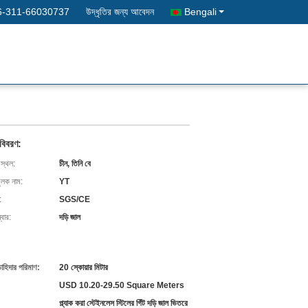
6-311-66030737
উদ্ধৃতির জন্য আবেদন
Bengali
 বিবরণ:
 স্থল:
চীন, তিনি বে
ুলক নাম:
YT
:
SGS/CE
বার:
দড়ি জাল
চাহিদার পরিমাণ:
20 স্কোয়ার মিটার
USD 10.20-29.50 Square Meters
প্ল্যাক করা স্টেইনলেস স্টিলের গিঁট দড়ি জাল ভিতরে