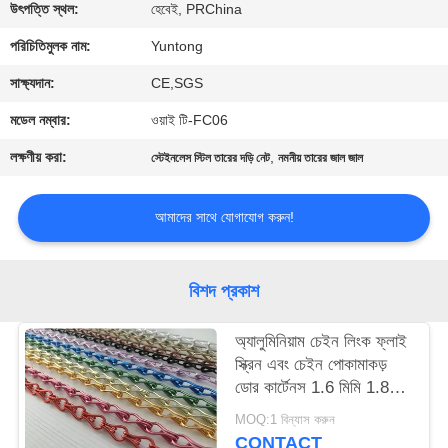
নিয়ন্ত্রণ
উৎপত্তি স্থল:
হেবেই, PRChina
পরিচিতিমুলক নাম:
Yuntong
যোগাযোগ
সাক্ষ্যদান:
CE,SGS
করুন
মডেল নম্বার:
ওয়াই টি-FC06
লক্ষণীয় করা:
,
স্টেইনলেস স্টিল তারের দড়ি নেট
নমনীয় তারের জাল জাল
খবর
আমাদের সাথে যোগাযোগ করুন!
উদ্ধৃতির
জন্য
বিশদ প্রকাশ
আবেদন
অ্যালুমিনিয়াম চেইন লিংক ফ্লাই
স্ক্রিন এবং চেইন পোকামাকড়
সাইট
ডোর কার্টেনস 1.6 মিমি 1.8
ম্যাপ
মিমি 2.0 মিমি
MOQ:1 বিন্যাস করুন
CONTACT