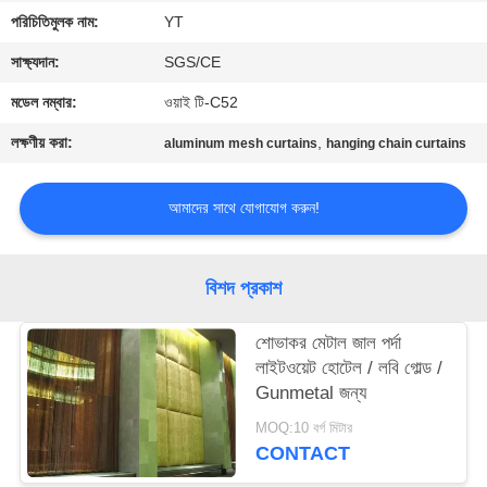
নিয়ন্ত্রণ
পরিচিতিমুলক নাম:
YT
সাক্ষ্যদান:
SGS/CE
যোগাযোগ
মডেল নম্বার:
ওয়াই টি-C52
করুন
লক্ষণীয় করা:
,
aluminum mesh curtains
hanging chain curtains
খবর
আমাদের সাথে যোগাযোগ করুন!
উদ্ধৃতির
বিশদ প্রকাশ
জন্য
আবেদন
শোভাকর মেটাল জাল পর্দা
লাইটওয়েট হোটেল / লবি গোল্ড /
Gunmetal জন্য
সাইট
MOQ:10 বর্গ মিটার
ম্যাপ
CONTACT