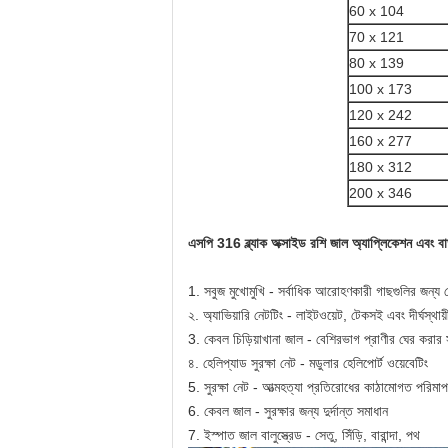
60 x 104
70 x 121
80 x 139
100 x 173
120 x 242
160 x 277
180 x 312
200 x 346
এসপি 316 ব্ল্যাক অক্সাইড রশি জাল অ্যাপ্লিকেশন এবং বার্ড
1. সবুজ মুখোমুখি - সর্বাধিক আরোহণকারী গাছগুলির জন্য 
২. অ্যাভিয়ারি নেটটিং - লাইটওয়েট, টেকসই এবং দীর্ঘস্থায়
3. কেবল চিড়িয়াখানা জাল - বেশিরভাগ প্রাণীর ঘের করার 
৪. হেলিপ্যাড সুরক্ষা নেট - মডুলার হেলিপোর্ট ওয়েবেটিং
5. সুরক্ষা নেট - আত্মহত্যা প্রতিরোধের কাঠামোগত পরিমাপ
6. কেবল জাল - সুরক্ষার জন্য দুর্দান্ত সমাধান
7. ইস্পাত জাল বালুস্ত্রেড - সেতু, সিঁড়ি, বারান্দা, পথ