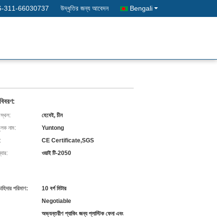
6-311-66030737
উদ্ধৃতির জন্য আবেদন
Bengali
 বিবরণ:
 স্থল:
হেবেই, চীন
ুলক নাম:
Yuntong
:
CE Certificate,SGS
বার:
ওয়াই টি-2050
চাহিদার পরিমাণ:
10 বর্গ মিটার
Negotiable
অভ্যন্তরীণ প্যাকিং জন্য প্লাস্টিক ফেনা এবং