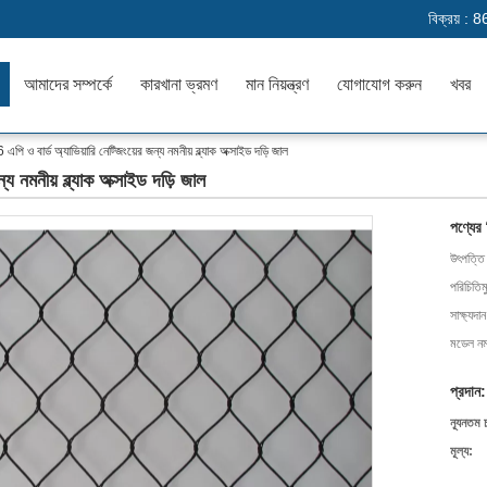
বিক্রয় :
8
আমাদের সম্পর্কে
কারখানা ভ্রমণ
মান নিয়ন্ত্রণ
যোগাযোগ করুন
খবর
পি ও বার্ড অ্যাভিয়ারি নেট্জিংয়ের জন্য নমনীয় ব্ল্যাক অক্সাইড দড়ি জাল
য নমনীয় ব্ল্যাক অক্সাইড দড়ি জাল
পণ্যের
উৎপত্তি
পরিচিতিম
সাক্ষ্যদান
মডেল নম্
প্রদান:
ন্যূনতম 
মূল্য: