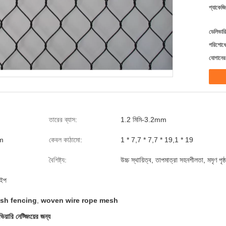
প্যাকেজি
ডেলিভারি
পরিশোধের
যোগানের 
তারের ব্যাস:
1.2 মিমি-3.2mm
m
কেবল কাঠামো:
1 * 7,7 * 7,7 * 19,1 * 19
বৈশিষ্ট্য:
উচ্চ স্থায়িত্ব, তাপমাত্রা সহনশীলতা, মসৃণ পৃষ্ঠ
াইপ
sh fencing
,
woven wire rope mesh
য়ারি নেট্জিংয়ের জন্য