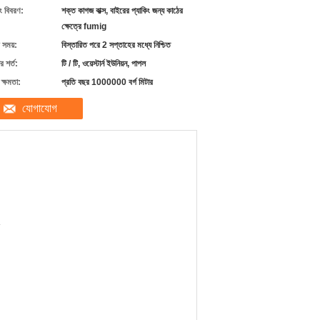
ং বিবরণ:
শক্ত কাগজ বাক্স, বাইরের প্যাকিং জন্য কাঠের
ক্ষেত্রে fumig
 সময়:
বিস্তারিত পরে 2 সপ্তাহের মধ্যে নিশ্চিত
 শর্ত:
টি / টি, ওয়েস্টার্ন ইউনিয়ন, পাপল
ক্ষমতা:
প্রতি বছর 1000000 বর্গ মিটার
যোগাযোগ