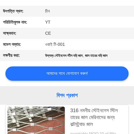
নিয়ন্ত্রণ
উৎপত্তি স্থল:
চীন
যোগাযোগ
পরিচিতিমুলক নাম:
YT
করুন
সাক্ষ্যদান:
CE
মডেল নম্বার:
ওয়াই টি-001
খবর
লক্ষণীয় করা:
,
উল্লম্ব স্টেইনলেস স্টীল দড়ি জাল
জাল তারের দড়ি জাল
উদ্ধৃতির
আমাদের সাথে যোগাযোগ করুন!
জন্য
আবেদন
বিশদ প্রকাশ
সাইট
316 নমনীয় স্টেইনলেস স্টিল
তারের জাল মেরিনাসের জন্য
ম্যাপ
বাল্টস্ট্র্যাড জাল
negotiable MOQ:10 বর্গ মিটার